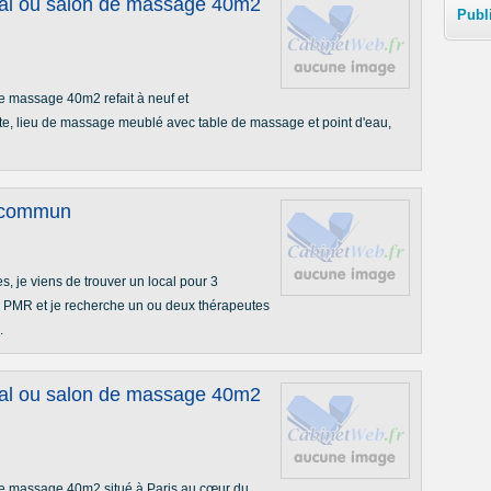
cal ou salon de massage 40m2
Publ
e massage 40m2 refait à neuf et
ente, lieu de massage meublé avec table de massage et point d'eau,
n commun
, je viens de trouver un local pour 3
s PMR et je recherche un ou deux thérapeutes
.
cal ou salon de massage 40m2
de massage 40m2 situé à Paris au cœur du