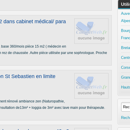
Util
Auve
 dans cabinet médical/ para
Alpe
Bour
Fran
, base 360/mois pièce 15 m2 ( médecin en
Bret
En rez de chaussée .Autre pièce utilisée par une sophrologue. Proche
Centr
Cors
on St Sebastien en limite
Gran
Haut
ent rénové ambiance zen (Naturopathie,
nsultation de13m² + loggia de 3m² avec lave main pour thérapeute.
Rech