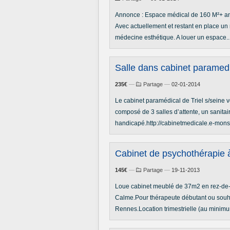
Annonce : Espace médical de 160 M²+ a
Avec actuellement et restant en place un
médecine esthétique. A louer un espace..
Salle dans cabinet paramed
235€
—
Partage
—
02-01-2014
Le cabinet paramédical de Triel s/sein
composé de 3 salles d’attente, un sanitai
handicapé.http://cabinetmedicale.e-monsit
Cabinet de psychothérapie 
145€
—
Partage
—
19-11-2013
Loue cabinet meublé de 37m2 en rez-de-c
Calme.Pour thérapeute débutant ou souha
Rennes.Location trimestrielle (au minimu