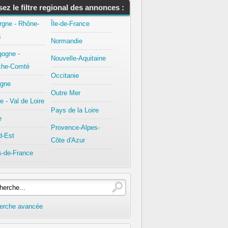
isez le filtre regional des annonces :
rgne - Rhône-
Île-de-France
s
Normandie
gogne -
Nouvelle-Aquitaine
che-Comté
Occitanie
agne
Outre Mer
e - Val de Loire
Pays de la Loire
e
Provence-Alpes-
d-Est
Côte d'Azur
s-de-France
erche avancée