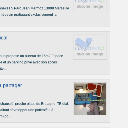
nnexes 5 Parc Jean Mermoz 13008 Marseille
 médecin pratiquant exclusivement la
.
ical
e vous propose un bureau de 16m2.Espace
re et un parking privé avec son accès
e....
à partager
haussé, proche place de Bretagne. TB état.
itant développer une patientèle à
m) po...