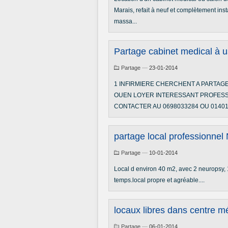
Marais, refait à neuf et complètement inst
massa...
Partage cabinet medical à 
Partage
—
23-01-2014
1 INFIRMIERE CHERCHENT A PARTAGE
OUEN LOYER INTERESSANT PROFESS
CONTACTER AU 0698033284 OU 014012
partage local professionnel
Partage
—
10-01-2014
Local d environ 40 m2, avec 2 neuropsy,
temps.local propre et agréable....
locaux libres dans centre m
Partage
—
06-01-2014