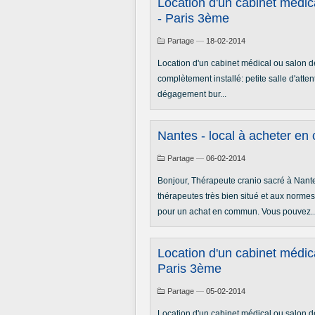
Location d'un cabinet médi
- Paris 3ème
Partage
—
18-02-2014
Location d'un cabinet médical ou salon d
complètement installé: petite salle d'att
dégagement bur...
Nantes - local à acheter e
Partage
—
06-02-2014
Bonjour, Thérapeute cranio sacré à Nantes
thérapeutes très bien situé et aux norme
pour un achat en commun. Vous pouvez..
Location d'un cabinet médi
Paris 3ème
Partage
—
05-02-2014
Location d'un cabinet médical ou salon 