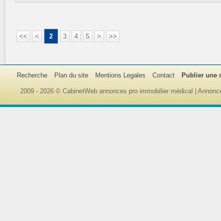
<<
<
2
3
4
5
>
>>
Recherche
Plan du site
Mentions Legales
Contact
Publier une
2009 - 2026 © CabinetWeb annonces pro immobilier médical | Annonce