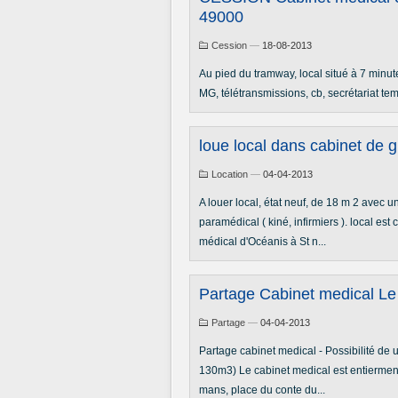
49000
Cession
—
18-08-2013
Au pied du tramway, local situé à 7 minute
MG, télétransmissions, cb, secrétariat temp
loue local dans cabinet de 
Location
—
04-04-2013
A louer local, état neuf, de 18 m 2 avec 
paramédical ( kiné, infirmiers ). local est
médical d'Océanis à St n...
Partage Cabinet medical L
Partage
—
04-04-2013
Partage cabinet medical - Possibilité de 
130m3) Le cabinet medical est entierment r
mans, place du conte du...