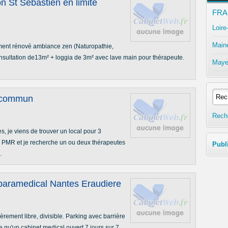
on St Sebastien en limite
FRA
Loire
Maine
ent rénové ambiance zen (Naturopathie,
nsultation de13m² + loggia de 3m² avec lave main pour thérapeute.
Maye
n commun
Rech
, je viens de trouver un local pour 3
s PMR et je recherche un ou deux thérapeutes
Publ
.
 paramedical Nantes Eraudiere
rement libre, divisible. Parking avec barrière
qu'un cabinet medical ouvert 7 jours sur 7