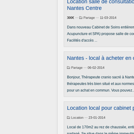
Location salle de consultati
Nantes Centre
300€
—
Partage
—
11-03-2014
Dans nouveau Cabinet de Soins entièrem
Acupuncture et SPA) propose salle de co
Facilités d'accès ...
Nantes - local à acheter e
Partage
—
06-02-2014
Bonjour, Thérapeute cranio sacré à Nantes
thérapeutes très bien situé et aux norme
pour un achat en commun. Vous pouvez..
Location local pour cabinet
Location
—
23-01-2014
Local de 170m2 au rez de chaussée, entiè
partagé. Se situe dans le même immeuble 