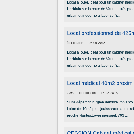
Local à louer, idéal pour un cabinet médic
Herblain sur la route de Vannes, très pr
urbain et moderne a favorisé l'i...
Local professionnel de 425
Location
—
06-09-2013
Local à louer, idéal pour un cabinet médic
Herblain sur la route de Vannes, très pr
urbain et moderne a favorisé l'i...
Local médical 40m2 proximi
703€
—
Location
—
18-08-2013
Suite départ chirurgien dentiste implanto
libéré de 40m2 plus jouissance salle d'a
proche Nantes.Loyer mensuel: 703 ...
CESSION Cabinet médical 