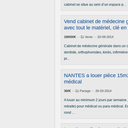
cabinet se situe au sein d’un espace p...
Vend cabinet de médecine g
avec tout le matériel, clé en 
180000€
—
Vente
—
20-09-2014
Cabinet de médecine générale dans un cen
dentiste, orthophonistes, kinés, infirmièr
pr...
NANTES a louer pièce 15m2
médical
360€
—
Partage
—
25-03-2014
A louer au minimum 2 jours par semaine 
retraite) pour médical ou para médical. 
rond ...