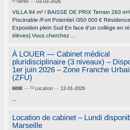
Vente
—
03-03-2026
VILLA 94 m² / BAISSE DE PRIX Terrain 283 m²
Piscinable /Fort Potentiel /350 000 € Résidenc
Exposition plein Sud En face d’un collège en r
élèves) Vous cherchez ...
À LOUER — Cabinet médical
pluridisciplinaire (3 niveaux) – Disp
1er juin 2026 – Zone Franche Urba
(ZFU)
600€
—
Location
—
12-01-2026
...
Location de cabinet – Lundi disponi
Marseille