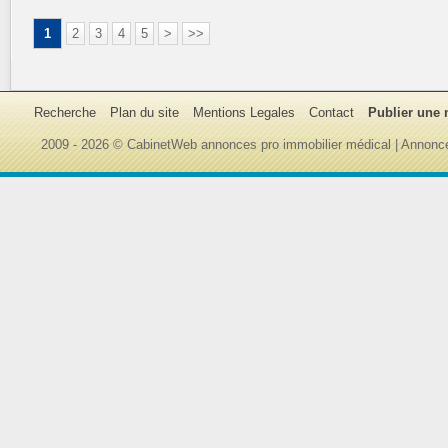
1
2
3
4
5
>
>>
Recherche
Plan du site
Mentions Legales
Contact
Publier une
2009 - 2026 © CabinetWeb annonces pro immobilier médical | Annonce