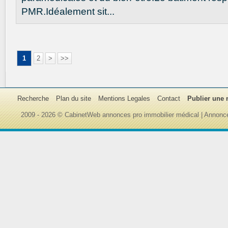
PMR.Idéalement sit...
1
2
>
>>
Recherche
Plan du site
Mentions Legales
Contact
Publier une
2009 - 2026 © CabinetWeb annonces pro immobilier médical | Annonce