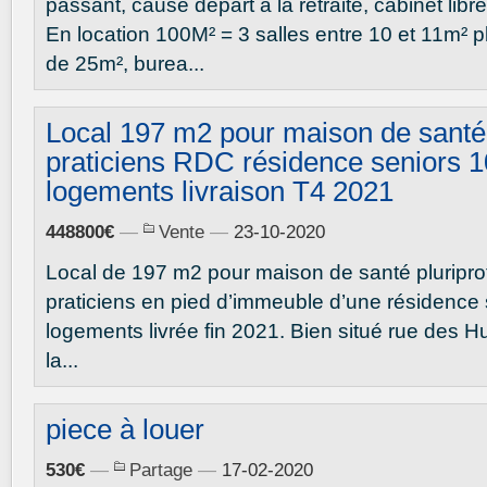
passant, cause départ à la retraite, cabinet libr
En location 100M² = 3 salles entre 10 et 11m² p
de 25m², burea...
Local 197 m2 pour maison de santé
praticiens RDC résidence seniors 
logements livraison T4 2021
448800€
—
Vente
—
23-10-2020
Local de 197 m2 pour maison de santé pluripro
praticiens en pied d’immeuble d’une résidence
logements livrée fin 2021. Bien situé rue des Hu
la...
piece à louer
530€
—
Partage
—
17-02-2020