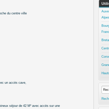
Util
Auve
oche du centre ville
Alpe
Bour
Fran
Bret
Centr
Cors
Gran
Haut
vec un accès cave,
Rech
mineux séjour de 42 M² avec accès sur une