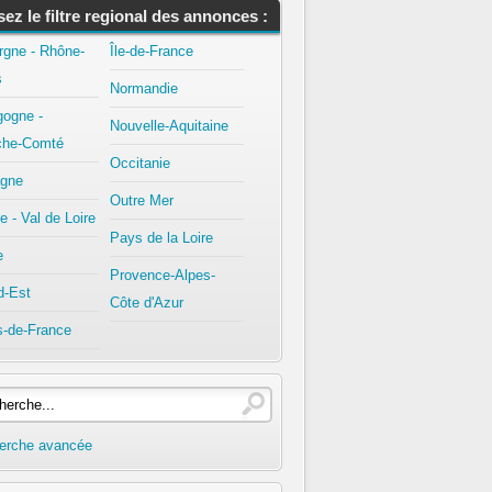
isez le filtre regional des annonces :
rgne - Rhône-
Île-de-France
s
Normandie
gogne -
Nouvelle-Aquitaine
che-Comté
Occitanie
agne
Outre Mer
e - Val de Loire
Pays de la Loire
e
Provence-Alpes-
d-Est
Côte d'Azur
s-de-France
erche avancée