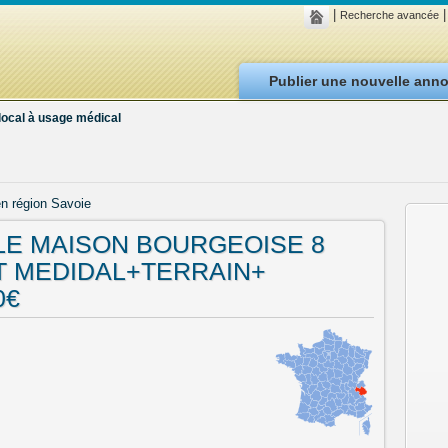
|
|
Recherche avancée
Publier une nouvelle ann
local à usage médical
en région Savoie
LE MAISON BOURGEOISE 8
T MEDIDAL+TERRAIN+
0€