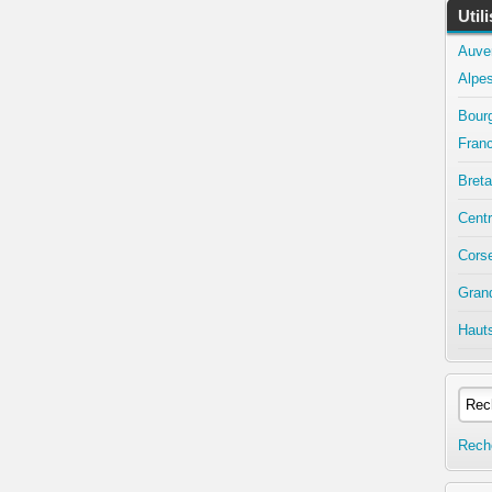
Util
Auve
Alpe
Bour
Fran
Bret
Centr
Cors
Gran
Haut
Rech