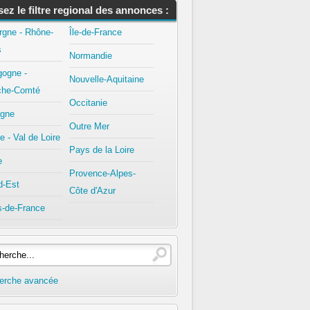
isez le filtre regional des annonces :
rgne - Rhône-
Île-de-France
s
Normandie
gogne -
Nouvelle-Aquitaine
che-Comté
Occitanie
agne
Outre Mer
e - Val de Loire
Pays de la Loire
e
Provence-Alpes-
d-Est
Côte d'Azur
s-de-France
erche avancée