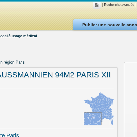
|
|
Recherche avancée
Publier une nouvelle ann
local à usage médical
n région Paris
USSMANNIEN 94M2 PARIS XII
te Paris