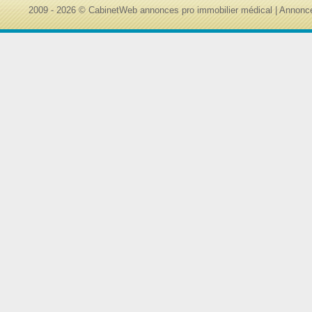
2009 - 2026 © CabinetWeb annonces pro immobilier médical | Annonce