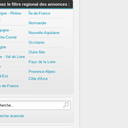
isez le filtre regional des annonces :
rgne - Rhône-
Île-de-France
s
Normandie
gogne -
Nouvelle-Aquitaine
che-Comté
Occitanie
agne
Outre Mer
e - Val de Loire
Pays de la Loire
e
Provence-Alpes-
d-Est
Côte d'Azur
s-de-France
erche avancée