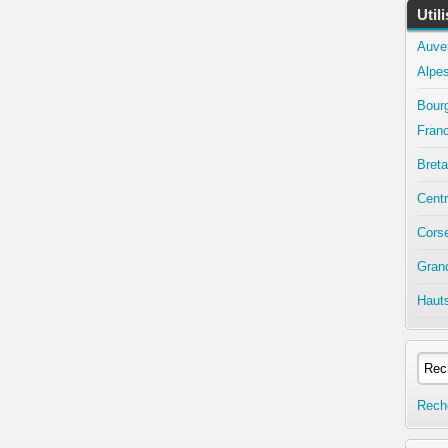
Util
Auve
Alpe
Bour
Fran
Bret
Centr
Cors
Gran
Haut
Rech