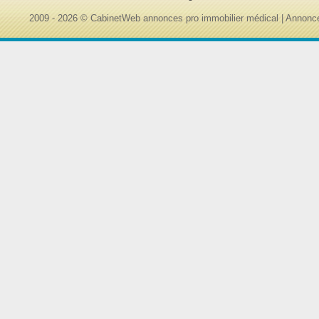
2009 - 2026 © CabinetWeb annonces pro immobilier médical | Annonce