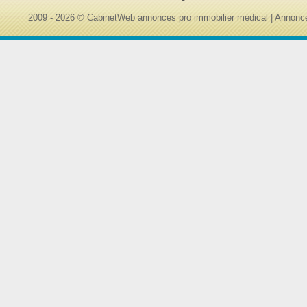
2009 - 2026 © CabinetWeb annonces pro immobilier médical | Annonce