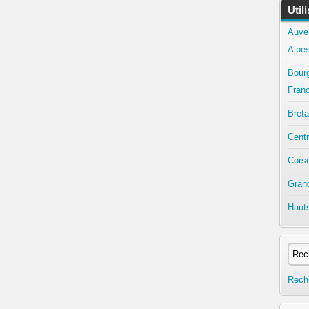
Util
Auve
Alpe
Bour
Fran
Bret
Centr
Cors
Gran
Haut
Rech