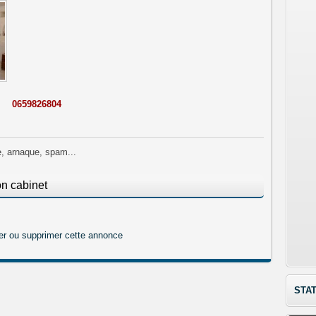
0659826804
e, arnaque, spam...
n cabinet
er ou supprimer cette annonce
STAT