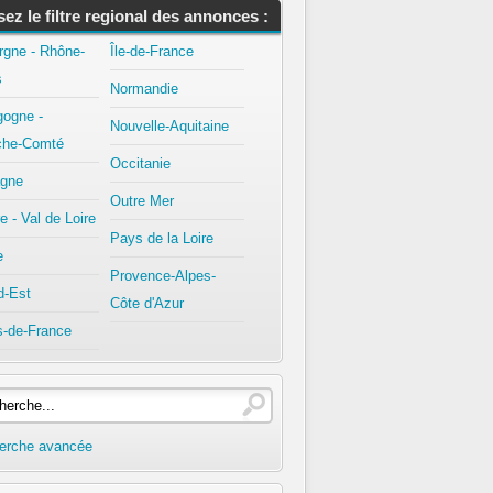
isez le filtre regional des annonces :
rgne - Rhône-
Île-de-France
s
Normandie
gogne -
Nouvelle-Aquitaine
che-Comté
Occitanie
agne
Outre Mer
e - Val de Loire
Pays de la Loire
e
Provence-Alpes-
d-Est
Côte d'Azur
s-de-France
erche avancée