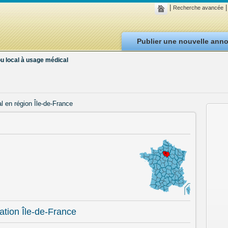
|
|
Recherche avancée
Publier une nouvelle ann
u local à usage médical
l en région Île-de-France
ation Île-de-France