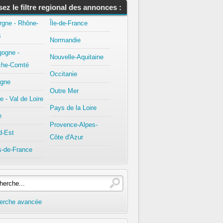
isez le filtre regional des annonces :
rgne - Rhône-
Île-de-France
s
Normandie
gogne -
Nouvelle-Aquitaine
che-Comté
Occitanie
agne
Outre Mer
e - Val de Loire
Pays de la Loire
e
Provence-Alpes-
d-Est
Côte d'Azur
s-de-France
erche avancée