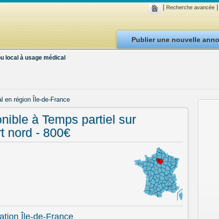
|
|
Recherche avancée
Publier une nouvelle ann
u local à usage médical
l en région Île-de-France
nible à Temps partiel sur
t nord - 800€
ation Île-de-France