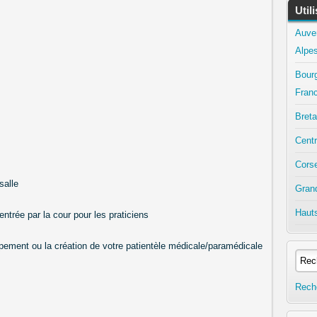
Util
Auve
Alpe
Bour
Fran
Bret
Centr
Cors
salle
Gran
Haut
entrée par la cour pour les praticiens
ppement ou la création de votre patientèle médicale/paramédicale
Rech