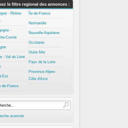
isez le filtre regional des annonces :
rgne - Rhône-
Île-de-France
s
Normandie
gogne -
Nouvelle-Aquitaine
che-Comté
Occitanie
agne
Outre Mer
e - Val de Loire
Pays de la Loire
e
Provence-Alpes-
d-Est
Côte d'Azur
s-de-France
erche avancée