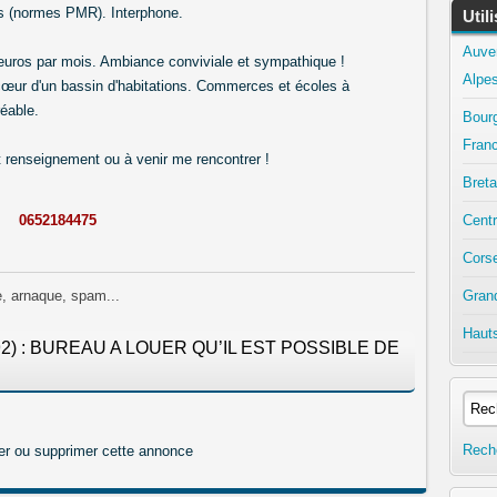
s (normes PMR). Interphone.
Util
Auve
 euros par mois. Ambiance conviviale et sympathique !
Alpe
u cœur d'un bassin d'habitations. Commerces et écoles à
éable.
Bour
Fran
t renseignement ou à venir me rencontrer !
Bret
0652184475
Centr
Cors
e, arnaque, spam...
Gran
Haut
(92) : BUREAU A LOUER QU’IL EST POSSIBLE DE
Rech
er ou supprimer cette annonce