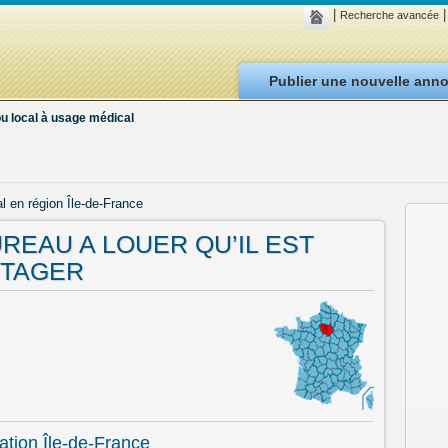
|
|
Recherche avancée
Publier une nouvelle ann
u local à usage médical
l en région Île-de-France
BUREAU A LOUER QU’IL EST
RTAGER
ation Île-de-France