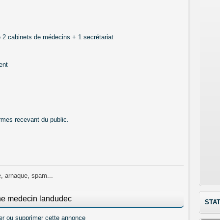
é 2 cabinets de médecins + 1 secrétariat
ent
mes recevant du public.
e, arnaque, spam...
he medecin landudec
STAT
er ou supprimer cette annonce