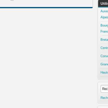
Util
Auve
Alpe
Bour
Fran
Bret
Centr
Cors
Gran
Haut
Rech