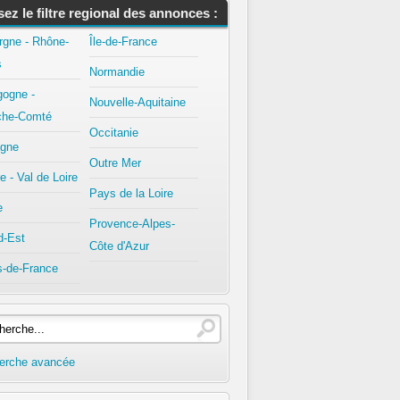
isez le filtre regional des annonces :
rgne - Rhône-
Île-de-France
s
Normandie
gogne -
Nouvelle-Aquitaine
che-Comté
Occitanie
agne
Outre Mer
e - Val de Loire
Pays de la Loire
e
Provence-Alpes-
d-Est
Côte d'Azur
s-de-France
erche avancée