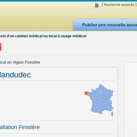
|
|
Recherche avancée
Publier une nouvelle ann
sein d'un cabinet médical ou local à usage médical
ical en région Finistère
 landudec
llation Finistère