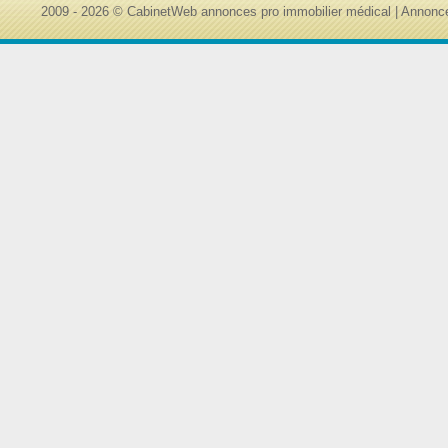
2009 - 2026 © CabinetWeb annonces pro immobilier médical | Annonce