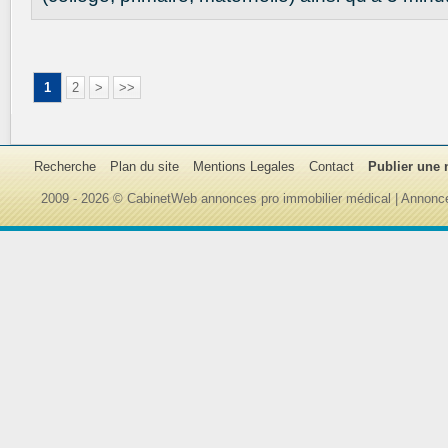
1
2
>
>>
Recherche
Plan du site
Mentions Legales
Contact
Publier une
2009 - 2026 © CabinetWeb annonces pro immobilier médical | Annonce